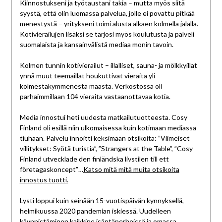
Kiinnostukseni ja työtaustani takia – mutta myös siitä
syystä, että olin luomassa palvelua, jolle ei povattu pitkää
menestystä – yritykseni toimi alusta alkaen kolmella jalalla.
Kotivierailujen lisäksi se tarjosi myös koulutusta ja palveli
suomalaista ja kansainvälistä mediaa monin tavoin.
Kolmen tunnin kotivierailut – illalliset, sauna- ja mölkkyillat
ynnä muut teemaillat houkuttivat vieraita yli
kolmestakymmenestä maasta. Verkostossa oli
parhaimmillaan 104 vieraita vastaanottavaa kotia.
Media innostui heti uudesta matkailutuotteesta. Cosy
Finland oli esillä niin ulkomaisessa kuin kotimaan mediassa
tiuhaan. Palvelu innoitti keksimään otsikoita: ”Viimeiset
villitykset: Syötä turistia”, ”Strangers at the Table”, ”Cosy
Finland utvecklade den finländska livstilen till ett
företagaskoncept”…
Katso mitä mitä muita otsikoita
innostus tuotti.
Lysti loppui kuin seinään 15-vuotispäivän kynnyksellä,
helmikuussa 2020 pandemian iskiessä. Uudelleen
käynnistäminen kaikkine isäntäperheissä ja omassa