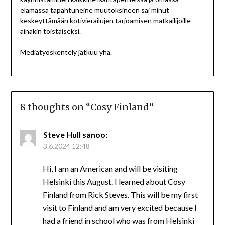
elämässä tapahtuneine muutoksineen sai minut
keskeyttämään kotivierailujen tarjoamisen matkailijoille
ainakin toistaiseksi.
Mediatyöskentely jatkuu yhä.
8 thoughts on “
Cosy Finland
”
Steve Hull
sanoo:
3.6.2024 12:48
Hi, I am an American and will be visiting
Helsinki this August. I learned about Cosy
Finland from Rick Steves. This will be my first
visit to Finland and am very excited because I
had a friend in school who was from Helsinki