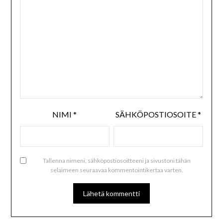
NIMI
*
SÄHKÖPOSTIOSOITE
*
Tallenna nimeni, sähköpostiosoitteeni ja sivustoni tähän
selaimeen seuraavaa kommentointikertaa varten.