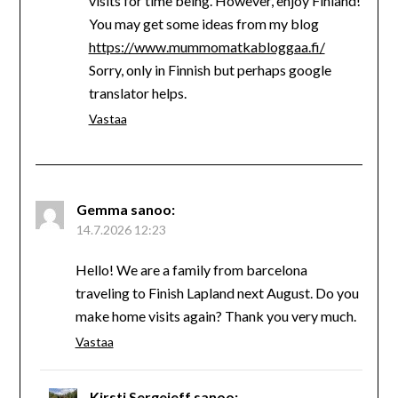
visits for time being. However, enjoy Finland!
You may get some ideas from my blog
https://www.mummomatkabloggaa.fi/
Sorry, only in Finnish but perhaps google
translator helps.
Vastaa
Gemma
sanoo:
14.7.2026 12:23
Hello! We are a family from barcelona
traveling to Finish Lapland next August. Do you
make home visits again? Thank you very much.
Vastaa
Kirsti Sergejeff
sanoo: