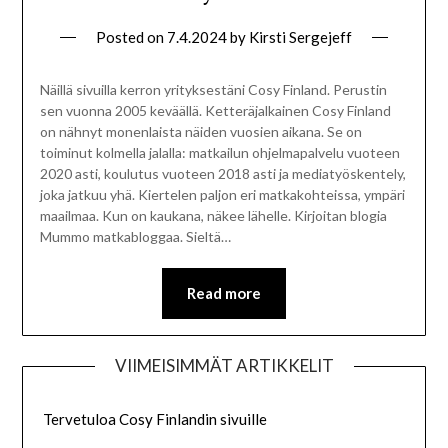
Posted on
7.4.2024
by
Kirsti Sergejeff
Näillä sivuilla kerron yrityksestäni Cosy Finland. Perustin
sen vuonna 2005 keväällä. Ketteräjalkainen Cosy Finland
on nähnyt monenlaista näiden vuosien aikana. Se on
toiminut kolmella jalalla: matkailun ohjelmapalvelu vuoteen
2020 asti, koulutus vuoteen 2018 asti ja mediatyöskentely,
joka jatkuu yhä. Kiertelen paljon eri matkakohteissa, ympäri
maailmaa. Kun on kaukana, näkee lähelle. Kirjoitan blogia
Mummo matkabloggaa. Sieltä…
Read more
VIIMEISIMMÄT ARTIKKELIT
Tervetuloa Cosy Finlandin sivuille