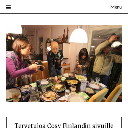
Skip
Menu
to
content
Tervetuloa Cosy Finlandin sivuille